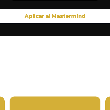
Aplicar al Mastermind
ias reales de transfo
ata solo de aprender teoría, sino de lograr resultado
s de quienes confiaron en el proceso y hoy están 